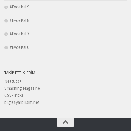
#EvdeKal 9
#EvdeKal 8
#EvdeKal 7
#EvdeKal 6
TAKİP ETTİKLERİM
Nettuts+
Smashing Magazine
CSS-Tricks
bilgisayarbilisim.net