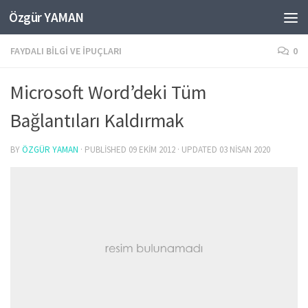
Özgür YAMAN
Skip to content
FAYDALI BILGI VE İPUÇLARI
0
Microsoft Word’deki Tüm
Bağlantıları Kaldırmak
BY
ÖZGÜR YAMAN
· PUBLISHED
09 EKIM 2012
· UPDATED
03 NISAN 2020